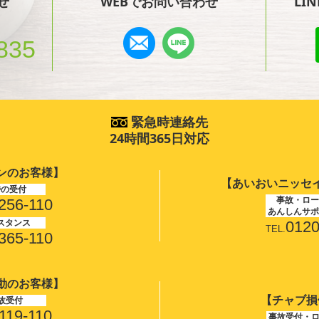
せ
WEBでお問い合わせ
LI
835
緊急時連絡先
24時間365日対応
ンのお客様】
【あいおいニッセ
時の受付
事故・ロー
256-110
あんしんサポ
スタンス
0120
TEL.
365-110
動のお客様】
【チャブ損
故受付
119-110
事故受付・