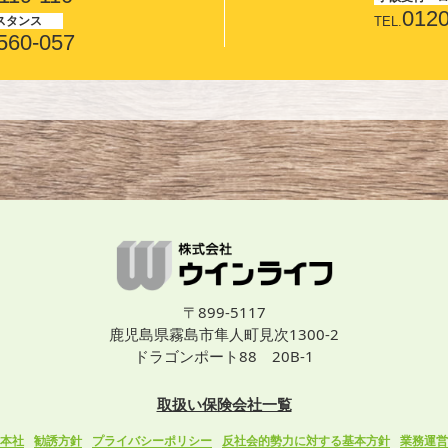
0120
スタンス
TEL.
560-057
〒899-5117
鹿児島県霧島市隼人町見次1300-2
ドラゴンポート88 20B-1
取扱い保険会社一覧
本社
勧誘方針
プライバシーポリシー
反社会的勢力に対する基本方針
業務運営