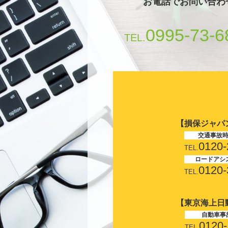
お電話でお問い合わ
0995-73-6
TEL.
【損保ジャパ
交通事故
0120-
TEL.
ロードアシ
0120-
TEL.
【東京海上日
自動車事
0120-
TEL.