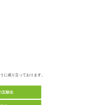
ように成り立っております。
の互除法