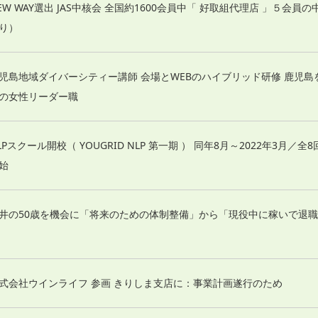
EW WAY選出 JAS中核会 全国約1600会員中「 好取組代理店 」５会員
り）
児島地域ダイバーシティー講師 会場とWEBのハイブリッド研修 鹿児
の女性リーダー職
LPスクール開校（ YOUGRID NLP 第一期 ） 同年8月～2022年3月／全
始
井の50歳を機会に「将来のための体制整備」から「現役中に稼いで退
式会社ウインライフ 参画 きりしま支店に：事業計画遂行のため