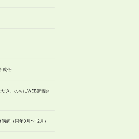
長 就任
いただき、のちにWEB講習開
研修講師（同年9月〜12月）