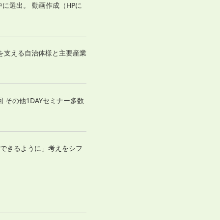
の中に選出。 動画作成（HPに
島を支える自治体様と主要産業
8回 その他1DAYセミナー多数
職できるように」考えをシフ