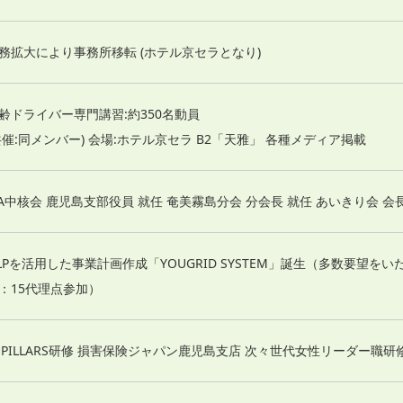
務拡大により事務所移転 (ホテル京セラとなり)
齢ドライバー専門講習:約350名動員
共催:同メンバー) 会場:ホテル京セラ B2「天雅」 各種メディア掲載
SA中核会 鹿児島支部役員 就任 奄美霧島分会 分会長 就任 あいきり会 会
LPを活用した事業計画作成「YOUGRID SYSTEM」誕生（多数要望を
：15代理点参加）
J-PILLARS研修 損害保険ジャパン鹿児島支店 次々世代女性リーダー職