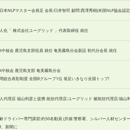
日本NLPマスター会発足 会長:臼井智司 顧問:西澤秀樹(米国NLP協会認
人化「 株式会社ユーグリッド 」代表取締役 就任
SA中核会 鹿児島支部役員 就任 奄美霧島分会新設 初代分会長 就任
SA中核会 鹿児島支部 奄美霧島分会
間総合表彰制度 全国Bグループ1位 発足いきなり全国トップ!
人代理店 福山利彦と提携 統括代理店:ユーグリッド 被統括代理店:福山
齢ドライバー専門講習:約50名動員 (共催:警察署、シルバー人材センタ
M、新聞に