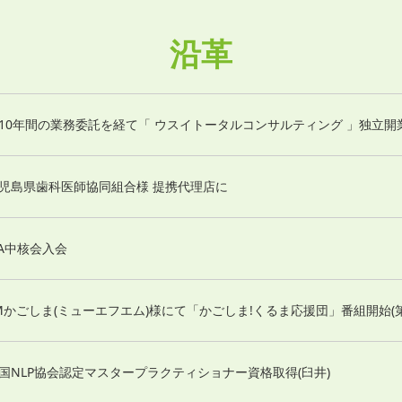
沿革
10年間の業務委託を経て「 ウスイトータルコンサルティング 」独立開
児島県歯科医師協同組合様 提携代理店に
SA中核会入会
Mかごしま(ミューエフエム)様にて「かごしま!くるま応援団」番組開始(第
国NLP協会認定マスタープラクティショナー資格取得(臼井)