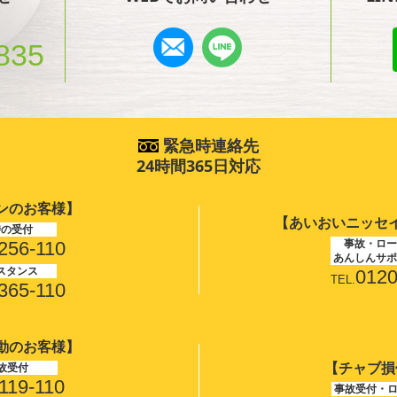
835
緊急時連絡先
24時間365日対応
ンのお客様】
【あいおいニッセ
時の受付
事故・ロー
256-110
あんしんサポ
スタンス
0120
TEL.
365-110
動のお客様】
【チャブ損
故受付
119-110
事故受付・