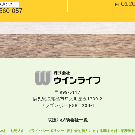
0120
スタンス
TEL.
560-057
〒899-5117
鹿児島県霧島市隼人町見次1300-2
ドラゴンポート88 20B-1
取扱い保険会社一覧
本社
勧誘方針
プライバシーポリシー
反社会的勢力に対する基本方針
業務運営