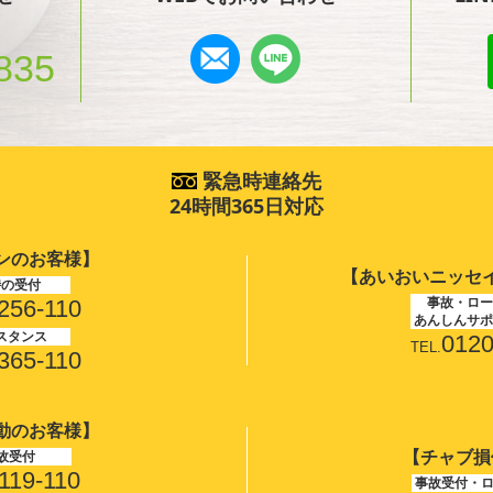
835
緊急時連絡先
24時間365日対応
ンのお客様】
【あいおいニッセ
時の受付
事故・ロー
256-110
あんしんサポ
スタンス
0120
TEL.
365-110
動のお客様】
【チャブ損
故受付
119-110
事故受付・