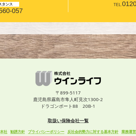
0120
スタンス
TEL.
560-057
〒899-5117
鹿児島県霧島市隼人町見次1300-2
ドラゴンポート88 20B-1
取扱い保険会社一覧
本社
勧誘方針
プライバシーポリシー
反社会的勢力に対する基本方針
業務運営